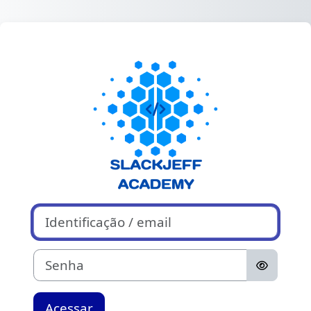
Ir para o conteúdo principal
Acesso a Slackj
Identificação / email
Senha
Acessar